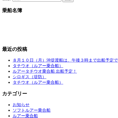
乗船名簿
最近の投稿
８月１０日（月）沖堤渡船は、午後３時まで出船予定で
タチウオ（ルアー乗合船）
ルアータチウオ乗合船 出船予定！
シロギス（堤防）
タチウオ（ルアー乗合船）
カテゴリー
お知らせ
ソフトルアー乗合船
ルアー乗合船