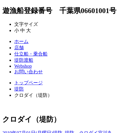
遊漁船登録番号 千葉県06601001号
文字サイズ
小
中
大
ホーム
店舗
仕立船・乗合船
堤防渡船
Webshop
お問い合わせ
トップページ
堤防
クロダイ（堤防）
クロダイ（堤防）
2019年07月01日(月曜日)
堤防
,
堤防 クロダイ
宮川丸