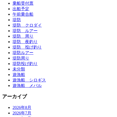
乗船受付票
出船予定
午前乗合船
堤防
堤防 クロダイ
堤防 ルアー
堤防 周り
堤防 夜釣り
堤防 投げ釣り
堤防ルアー
堤防周り
堤防投げ釣り
未分類
遊漁船
遊漁船 シロギス
遊漁船 メバル
アーカイブ
2026年8月
2026年7月