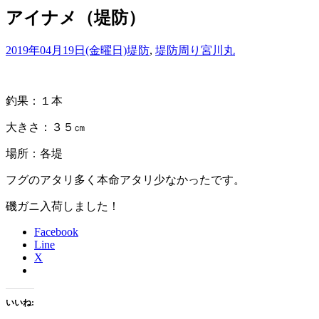
アイナメ（堤防）
2019年04月19日(金曜日)
堤防
,
堤防周り
宮川丸
釣果：１本
大きさ：３５㎝
場所：各堤
フグのアタリ多く本命アタリ少なかったです。
磯ガニ入荷しました！
Facebook
Line
X
いいね: