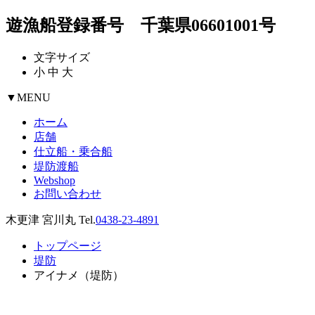
遊漁船登録番号 千葉県06601001号
文字サイズ
小
中
大
▼
MENU
ホーム
店舗
仕立船・乗合船
堤防渡船
Webshop
お問い合わせ
木更津 宮川丸 Tel.
0438-23-4891
トップページ
堤防
アイナメ（堤防）