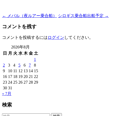
Post
←
メバル（夜ルアー乗合船）
シロギス乗合船出船予定
→
navigation
コメントを残す
コメントを投稿するには
ログイン
してください。
2026年8月
日
月
火
水
木
金
土
1
2
3
4
5
6
7
8
9
10
11
12
13
14
15
16
17
18
19
20
21
22
23
24
25
26
27
28
29
30
31
« 7月
検索
検