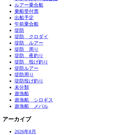
ルアー乗合船
乗船受付票
出船予定
午前乗合船
堤防
堤防 クロダイ
堤防 ルアー
堤防 周り
堤防 夜釣り
堤防 投げ釣り
堤防ルアー
堤防周り
堤防投げ釣り
未分類
遊漁船
遊漁船 シロギス
遊漁船 メバル
アーカイブ
2026年8月