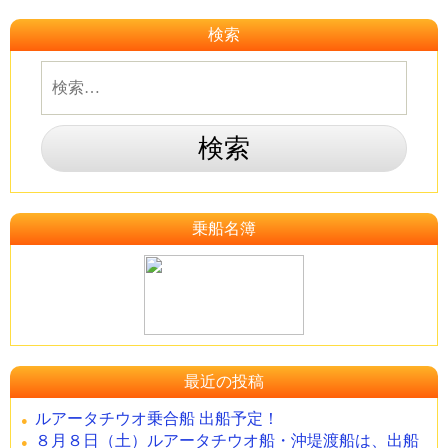
検索
乗船名簿
最近の投稿
ルアータチウオ乗合船 出船予定！
８月８日（土）ルアータチウオ船・沖堤渡船は、出船