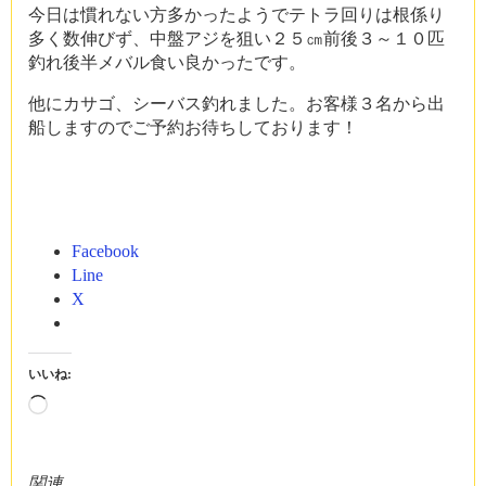
今日は慣れない方多かったようでテトラ回りは根係り
多く数伸びず、中盤アジを狙い２５㎝前後３～１０匹
釣れ後半メバル食い良かったです。
他にカサゴ、シーバス釣れました。お客様３名から出
船しますのでご予約お待ちしております！
Facebook
Line
X
いいね:
読
み
込
み
関連