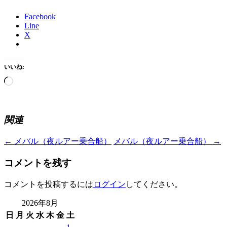
Facebook
Line
X
いいね:
読
み
込
み
関連
中…
Post
←
メバル（夜ルアー乗合船）
メバル（夜ルアー乗合船）
→
navigation
コメントを残す
コメントを投稿するには
ログイン
してください。
2026年8月
日
月
火
水
木
金
土