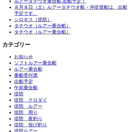
ルアータチウオ乗合船 出船予定！
８月８日（土）ルアータチウオ船・沖堤渡船は、出船
予定です。
シロギス（堤防）
タチウオ（ルアー乗合船）
タチウオ（ルアー乗合船）
カテゴリー
お知らせ
ソフトルアー乗合船
ルアー乗合船
乗船受付票
出船予定
午前乗合船
堤防
堤防 クロダイ
堤防 ルアー
堤防 周り
堤防 夜釣り
堤防 投げ釣り
堤防ルアー