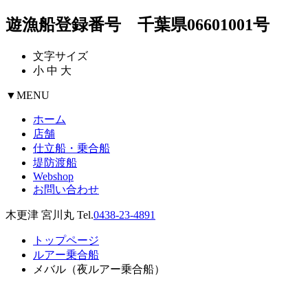
遊漁船登録番号 千葉県06601001号
文字サイズ
小
中
大
▼
MENU
ホーム
店舗
仕立船・乗合船
堤防渡船
Webshop
お問い合わせ
木更津 宮川丸 Tel.
0438-23-4891
トップページ
ルアー乗合船
メバル（夜ルアー乗合船）