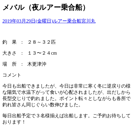
メバル（夜ルアー乗合船）
2019年03月29日(金曜日)
ルアー乗合船
宮川丸
釣 果 : ２８～３２匹
大きさ : １３〜２４cm
場 所 : 木更津沖
コメント
今日も出船できましたが、今日は非常に寒く冬に逆戻りの様
な陽気で水温下がって食いが心配されましたが、出だしから
長型交じりで釣れました。ポイント転々としながらも各所で
釣れ皆さん同じぐらい数伸びました。
毎日出船予定で３名様揃えば出船します。ご予約お待ちして
おります！