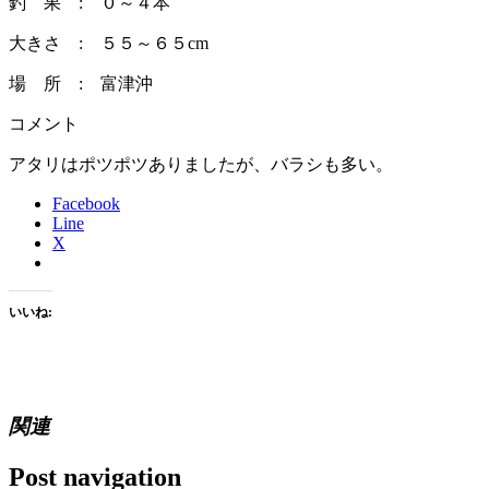
釣 果 : ０～４本
大きさ : ５５～６５cm
場 所 : 富津沖
コメント
アタリはポツポツありましたが、バラシも多い。
Facebook
Line
X
いいね:
関連
Post navigation