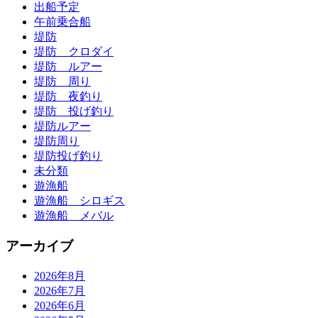
出船予定
午前乗合船
堤防
堤防 クロダイ
堤防 ルアー
堤防 周り
堤防 夜釣り
堤防 投げ釣り
堤防ルアー
堤防周り
堤防投げ釣り
未分類
遊漁船
遊漁船 シロギス
遊漁船 メバル
アーカイブ
2026年8月
2026年7月
2026年6月