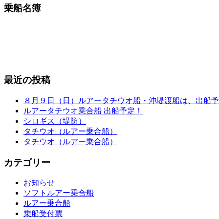
乗船名簿
最近の投稿
８月９日（日）ルアータチウオ船・沖堤渡船は、出船予
ルアータチウオ乗合船 出船予定！
シロギス（堤防）
タチウオ（ルアー乗合船）
タチウオ（ルアー乗合船）
カテゴリー
お知らせ
ソフトルアー乗合船
ルアー乗合船
乗船受付票