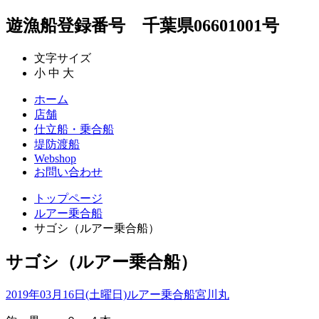
遊漁船登録番号 千葉県06601001号
文字サイズ
小
中
大
ホーム
店舗
仕立船・乗合船
堤防渡船
Webshop
お問い合わせ
トップページ
ルアー乗合船
サゴシ（ルアー乗合船）
サゴシ（ルアー乗合船）
2019年03月16日(土曜日)
ルアー乗合船
宮川丸