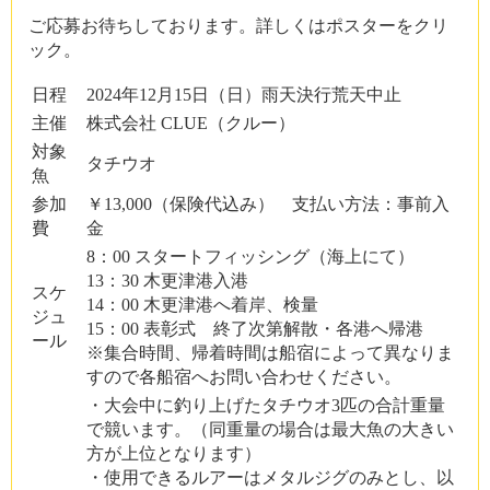
ご応募お待ちしております。詳しくはポスターをクリ
ック。
日程
2024年12月15日（日）雨天決行荒天中止
主催
株式会社 CLUE（クルー）
対象
タチウオ
魚
参加
￥13,000（保険代込み） 支払い方法：事前入
費
金
8：00 スタートフィッシング（海上にて）
13：30 木更津港入港
スケ
14：00 木更津港へ着岸、検量
ジュ
15：00 表彰式 終了次第解散・各港へ帰港
ール
※集合時間、帰着時間は船宿によって異なりま
すので各船宿へお問い合わせください。
・大会中に釣り上げたタチウオ3匹の合計重量
で競います。（同重量の場合は最大魚の大きい
方が上位となります）
・使用できるルアーはメタルジグのみとし、以