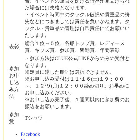
合、イベントの運営を妨げる行為が見受けられ
た場合には失格となります。
・イベント時間中のタックル破損や貴重品の紛
失などにつきましては責任を負いかねます。タ
ックル・貴重品の管理は自己責任にてお願いい
たします。
総合１位～５位、各船トップ賞、レディース
表彰
賞、キッズ賞、参加賞、皆勤賞、年間表彰
・参加方法はCLUE公式LINEからのみの受付と
なります。
参加
※定員に達した船宿は選択できません。
お申
※お申し込み受付は１１/１６(土)１９：００
し込
～、１２/９(月)１２：００締め切り。お早めに
み方
お申し込みください。
法
※お申し込み完了後、１週間以内に参加費のお
振込をお願いします。
参加
Tシャツ
賞
Facebook