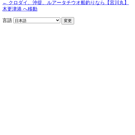
← クロダイ、沖提、ルアータチウオ船釣りなら【宮川丸】
木更津港 へ移動
言語