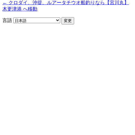
← クロダイ、沖提、ルアータチウオ船釣りなら【宮川丸】
木更津港 へ移動
言語