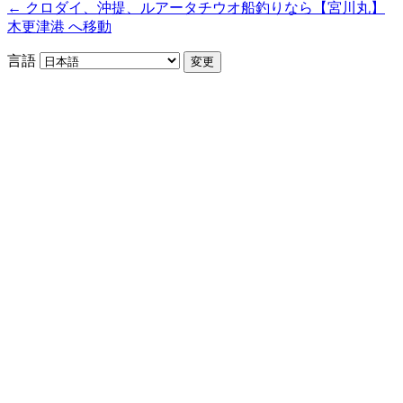
← クロダイ、沖提、ルアータチウオ船釣りなら【宮川丸】
木更津港 へ移動
言語