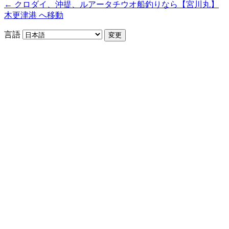
← クロダイ、沖提、ルアータチウオ船釣りなら【宮川丸】
木更津港 へ移動
言語