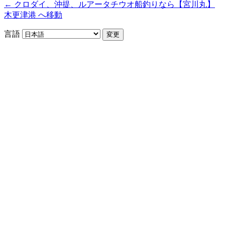
← クロダイ、沖提、ルアータチウオ船釣りなら【宮川丸】
木更津港 へ移動
言語