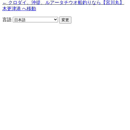
← クロダイ、沖提、ルアータチウオ船釣りなら【宮川丸】
木更津港 へ移動
言語