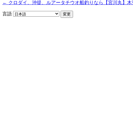
← クロダイ、沖提、ルアータチウオ船釣りなら【宮川丸】木
言語