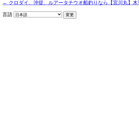
← クロダイ、沖提、ルアータチウオ船釣りなら【宮川丸】木
言語