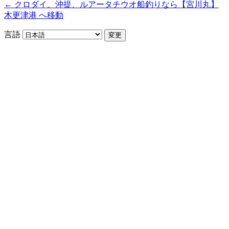
← クロダイ、沖提、ルアータチウオ船釣りなら【宮川丸】
木更津港 へ移動
言語